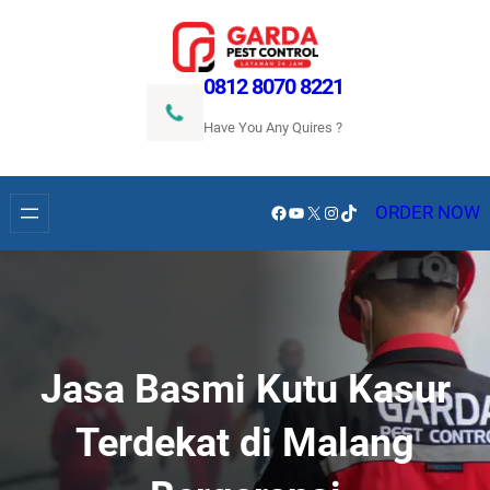
Lewati
ke
konten
0812 8070 8221
Have You Any Quires ?
Facebook
YouTube
X
Instagram
TikTok
ORDER NOW
Jasa Basmi Kutu Kasur
Terdekat di Malang